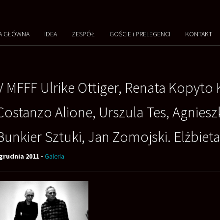
A GŁÓWNA
IDEA
ZESPÓŁ
GOŚCIE i PRELEGENCI
KONTAKT
V MFFF Ulrike Ottiger, Renata Kopyto 
Costanzo Alione, Urszula Tes, Agnies
Bunkier Sztuki, Jan Zomojski. Elżbiet
grudnia 2011 -
Galeria