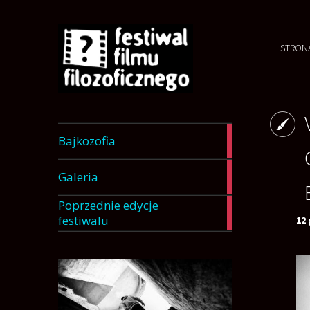
STRON
7
Bajkozofia
articles
9
Galeria
articles
Poprzednie edycje
12
festiwalu
12 
articles