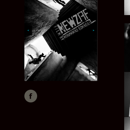
<
<
>
>