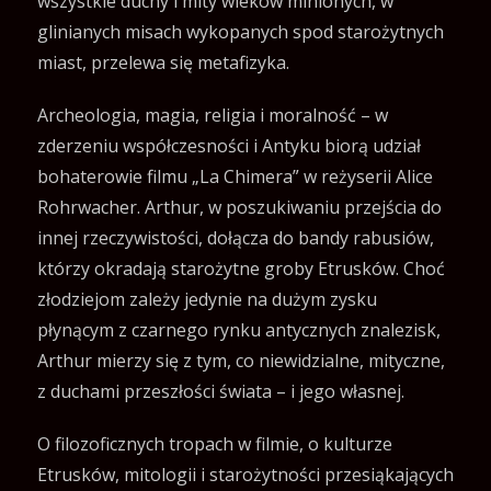
wszystkie duchy i mity wieków minionych, w
glinianych misach wykopanych spod starożytnych
miast, przelewa się metafizyka.
Archeologia, magia, religia i moralność – w
zderzeniu współczesności i Antyku biorą udział
bohaterowie filmu „La Chimera” w reżyserii Alice
Rohrwacher. Arthur, w poszukiwaniu przejścia do
innej rzeczywistości, dołącza do bandy rabusiów,
którzy okradają starożytne groby Etrusków. Choć
złodziejom zależy jedynie na dużym zysku
płynącym z czarnego rynku antycznych znalezisk,
Arthur mierzy się z tym, co niewidzialne, mityczne,
z duchami przeszłości świata – i jego własnej.
O filozoficznych tropach w filmie, o kulturze
Etrusków, mitologii i starożytności przesiąkających