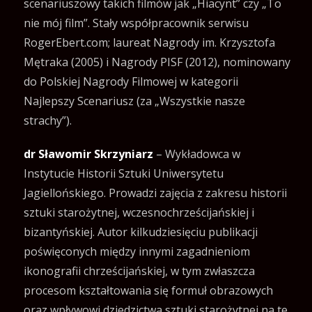
scenariuszowy takich filmów jak „Hiacynt” czy „To
nie mój film”. Stały współpracownik serwisu
RogerEbert.com; laureat Nagrody im. Krzysztofa
Mętraka (2005) i Nagrody PISF (2012), nominowany
do Polskiej Nagrody Filmowej w kategorii
Najlepszy Scenariusz (za „Wszystkie nasze
strachy”).
dr Sławomir Skrzyniarz
– Wykładowca w
Instytucie Historii Sztuki Uniwersytetu
Jagiellońskiego. Prowadzi zajęcia z zakresu historii
sztuki starożytnej, wczesnochrześcijańskiej i
bizantyńskiej. Autor kilkudziesięciu publikacji
poświęconych między innymi zagadnieniom
ikonografii chrześcijańskiej, w tym zwłaszcza
procesom kształtowania się formuł obrazowych
oraz wpływowi dziedzictwa sztuki starożytnej na te