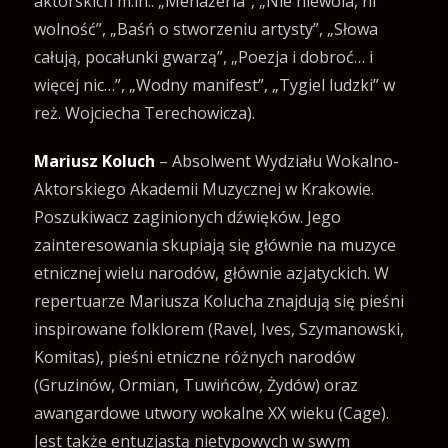
aktorskich m.in.: „Menażeria”, „Nie niewola, ni
wolność”, „Baśń o stworzeniu artysty”, „Słowa
całują, pocałunki gwarzą”, „Poezja i dobroć… i
więcej nic…”, „Wodny manifest”, „Tygiel ludzki” w
reż. Wojciecha Terechowicza).
Mariusz Koluch
– Absolwent Wydziału Wokalno-
Aktorskiego Akademii Muzycznej w Krakowie.
Poszukiwacz zaginionych dźwięków. Jego
zainteresowania skupiają się głównie na muzyce
etnicznej wielu narodów, głównie azjatyckich. W
repertuarze Mariusza Kolucha znajdują się pieśni
inspirowane folklorem (Ravel, Ives, Szymanowski,
Komitas), pieśni etniczne różnych narodów
(Gruzinów, Ormian, Tuwińców, Żydów) oraz
awangardowe utwory wokalne XX wieku (Cage).
Jest także entuzjastą nietypowych w swym