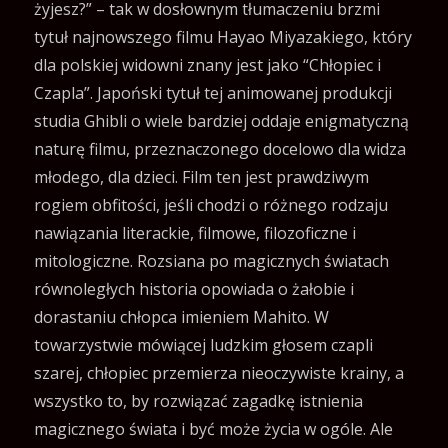
żyjesz?” – tak w dosłownym tłumaczeniu brzmi
tytuł najnowszego filmu Hayao Miyazakiego, który
dla polskiej widowni znany jest jako “Chłopiec i
Czapla”. Japoński tytuł tej animowanej produkcji
studia Ghibli o wiele bardziej oddaje enigmatyczną
naturę filmu, przeznaczonego docelowo dla widza
młodego, dla dzieci. Film ten jest prawdziwym
rogiem obfitości, jeśli chodzi o różnego rodzaju
nawiązania literackie, filmowe, filozoficzne i
mitologiczne. Rozsiana po magicznych światach
równoległych historia opowiada o żałobie i
dorastaniu chłopca imieniem Mahito. W
towarzystwie mówiącej ludzkim głosem czapli
szarej, chłopiec przemierza nieoczywiste krainy, a
wszystko to, by rozwiązać zagadkę istnienia
magicznego świata i być może życia w ogóle. Ale